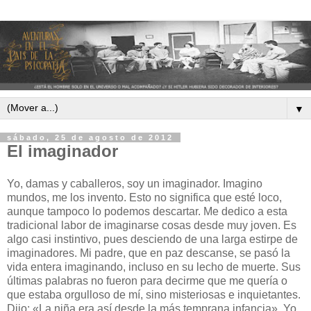
▼
sábado, 25 de agosto de 2012
El imaginador
Yo, damas y caballeros, soy un imaginador. Imagino
mundos, me los invento. Esto no significa que esté loco,
aunque tampoco lo podemos descartar. Me dedico a esta
tradicional labor de imaginarse cosas desde muy joven. Es
algo casi instintivo, pues desciendo de una larga estirpe de
imaginadores. Mi padre, que en paz descanse, se pasó la
vida entera imaginando, incluso en su lecho de muerte. Sus
últimas palabras no fueron para decirme que me quería o
que estaba orgulloso de mí, sino misteriosas e inquietantes.
Dijo: «La niña era así desde la más temprana infancia». Yo